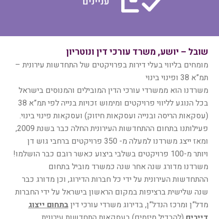
שובל – יושע, משרד עורכי דין ונוטריון
מומחים בליווי בעלי דירות בפרויקטים של התחדשות עירונית –
תמ”א 38 ופינוי בינוי
משרדנו הוא ממשרדי עורכי הדין המובילים והמנוסים בישראל
בכל הנוגע לליווי פרויקטים ומימוש זכויות בנייה לפי תמ”א 38
(עסקאות הריסה ובנייה ועסקאות חיזוק) ועסקאות פינוי בינוי.
פעילותנו בתחום ההתחדשות העירונית החלה כבר בשנת 2009,
ומאז ייצג משרדנו למעלה מ- 350 פרויקטים ברחבי גוש דן
ויותר מ-100 פרויקטים בשלבי ביצוע כאשר רובם כבר הושלמו!
משרדנו מדורג שנה אחר שנה כמשרד מוביל בתחום
ההתחדשות העירונית על ידי כל חברות הדירוג, וכן מדורג כבר
שנה שלישית ברציפות במקום הראשון בישראל על ידי החברות
מדל”ן ומרכז הנדל”ן, בדירוג משרדי עורכי דין
בתחום ייצוג
דיירים
(להבדיל מיזמים) בעסקאות התחדשות עירונית.