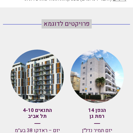
פרויקטים לדוגמא
הגפן 14
התנאים 4-10
רמת גן
תל אביב
יזם תמיר נדל"ן
יזם – ראדקו 38 בע”מ