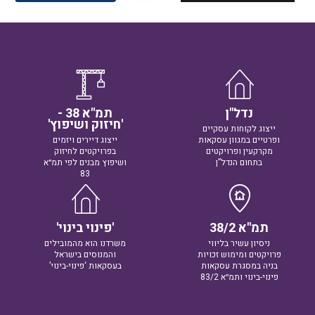
נדל"ן
תמ"א 38 -
'חיזוק ושיפוץ'
ייצוג לקוחות עסקיים
ופרטיים במגוון עסקאות
ייצוג דיירים ויזמים
מקרקעין ופרויקטים
בפרויקטים לחיזוק
בתחום הנדל”ן
ושיפוץ מבנים לפי תמ״א
83
תמ"א 38/2
'פינוי בינוי'
ניסיון עשיר בליווי
משרדנו הוא מהמובילים
פרויקטים ומימוש זכויות
והמנוסים בישראל
בניה במסגרת עסקאות
בעסקאות ‘פינוי-בינוי’
פינוי-בינוי ותמ״א 83/2