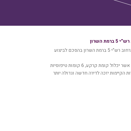
משרדנו, שובל – יושע, משרד עורכי דין, מייצג את בעלי הזכויות ברחוב רש”י 5 ברמת השרון בהסכם לביצוע
העסקה כוללת את הריסת הבניין הקיים וחלף כך הקמת בניין חדש אשר יכלול קומת קרקע, 6 קומות טיפוסיות
חד מבעלי הדירות הקיימות יזכה לדירה חדשה וגדולה יותר