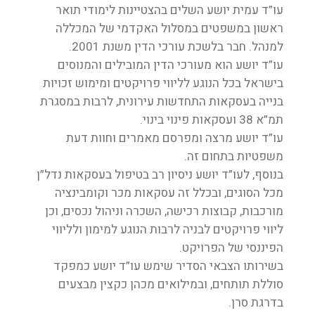
עו”ד עמית יושע השלים בהצטיינות לימודי תואר
ראשון במשפטים במסלול האקדמי של המכללה
למנהל. חבר בלשכת עורכי הדין משנת 2001.
עו”ד יושע הוא מעורכי הדין המובילים והמנוסים
בישראל בכל הנוגע לליווי פרויקטים ומימוש זכויות
בנייה בעסקאות התחדשות עירונית, לרבות במסגרת
תמ”א 38 ועסקאות פינוי בינוי.
עו”ד יושע מרצה ומפרסם מאמרים וחוות דעת
משפטיות בתחום זה.
בנוסף, לעו”ד יושע ניסיון רב בטיפול בעסקאות נדל”ן
מכל הסוגים, ובכלל זה עסקאות מכר וקומבינציה
מורכבות, קבוצות רכישה, השכרה וניהול נכסים, וכן
ליווי פרויקטים לבניה לרבות הנוגע למימון ולליווי
הפיננסי של הפרויקט.
בשירותו הצבאי הסדיר שימש עו”ד יושע כמפקד
סוללת תותחים, ובמילואים מכהן כקצין מבצעים
בדרגת סרן.