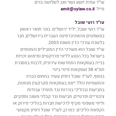
עו”ד עמית יושע נשוי ואב לשלושה בנים.
מייל:
amit@sylaw.co.il
עו”ד רועי שובל
עו”ד רועי שובל, יליד ירושלים. בוגר תואר ראשון
במשפטים מהאוניברסיטה העברית בירושלים, חבר
בלשכת עורכי הדין משנת 2003.
עו”ד שובל הוא מעורכי הדין המובילים והמנוסים
בישראל בכל הנוגע לליווי פרויקטים ומימוש זכויות
בנייה בעסקאות התחדשות עירונית, לרבות במסגרת
תמ”א 38 ועסקאות פינוי בינוי.
בנוסף, לעו”ד שובל ניסיון עשיר בתחום הבניה
והתשתיות כולל ייצוג בעסקאות מקרקעין מגוונות,
בתביעות ובהליכי בוררות נגד מזמיני עבודות
ציבוריים ופרטיים, תביעות נגד קבלני משנה וספקים,
וליווי משפטי מקיף לרכישת חברות בהליכי פירוק או
הקפאת הליכים. כמו כן, לעו”ד שובל ניסיון מקצועי