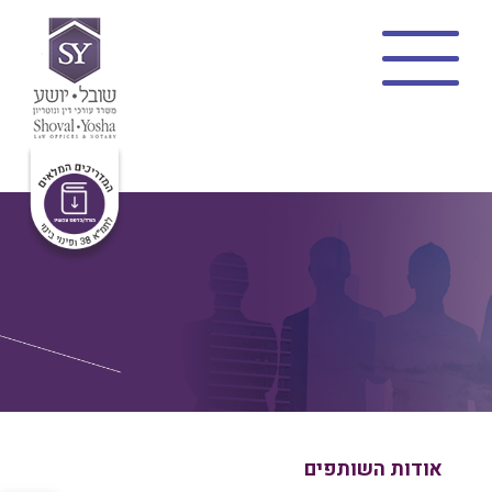
בית
צוות
תמ”א 38
מתווה שקד
פינוי בינוי
פרויקטים
בלוג
פרופיל משרד
צרו קשר
אודות השותפים