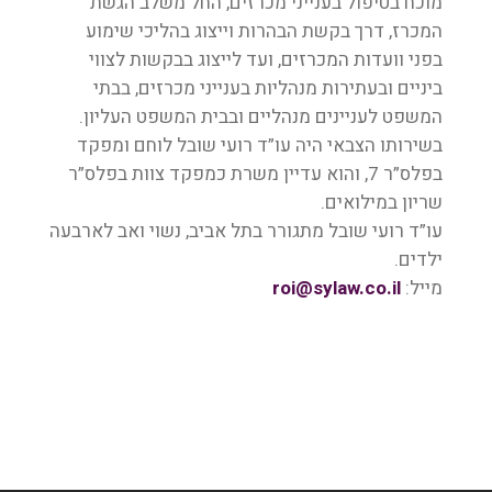
מוכח בטיפול בענייני מכרזים, החל משלב הגשת
המכרז, דרך בקשת הבהרות וייצוג בהליכי שימוע
בפני וועדות המכרזים, ועד לייצוג בבקשות לצווי
ביניים ובעתירות מנהליות בענייני מכרזים, בבתי
המשפט לעניינים מנהליים ובבית המשפט העליון.
בשירותו הצבאי היה עו”ד רועי שובל לוחם ומפקד
בפלס”ר 7, והוא עדיין משרת כמפקד צוות בפלס”ר
שריון במילואים.
עו”ד רועי שובל מתגורר בתל אביב, נשוי ואב לארבעה
ילדים.
מייל:
roi@sylaw.co.il