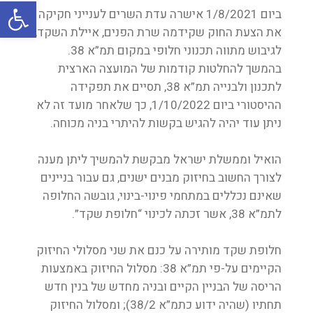
oolbar
ביום 1/8/2021 אישרה עדת השרים לענייני חקיקה
את הצעת החוק שקידמה שרת הפנים, איילת השקד,
לגיבוש מתווה תכנוני חלופי במקום תמ”א 38.
בהמשך להחלטות קודמות של המועצה הארצית
לתכנון ולבנייה תמ”א 38, תסיים את תפקידה
ההיסטורי ביום 1/10/2022, כך שלאחר מועד זה לא
ניתן עוד יהיה להגיש בקשות להיתרי בניה מכוחה.
הואיל וממשלת ישראל מבקשת להמשיך ליתן מענה
לצורך החשוב בחיזוק מבנים ישנים, גם עבור בניינים
שאינם נכללים במתחמי פינוי-בינוי, גובשה החלופה
לתמ”א 38, אשר זכתה לכינוי “חלופת שקד”.
חלופת שקד מותירה על כנם את שני מסלולי החיזוק
הקיימים על-פי תמ”א 38: מסלול החיזוק באמצעות
הריסה של הבניין הקיים ובניה מחדש של בנין חדש
תחתיו (שהיה ידוע כתמ”א 38/2); ומסלול החיזוק