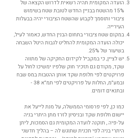
הועדה המקומית תהיה רשאית לדרוש הקצאה של
15% מהשטח בבניין החדש לטובת שטח בשימוש
ציבורי ותוסמך לקבוע שהשטח הציבורי יהיה בבעלות
העירייה.
במקום שטח ציבורי בתחום הבנין החדש, כאמור לעיל,
יכולה הועדה המקומית להחליט לגבות היטל השבחה
בשיעור של 25%.
יש לציין, כי במקביל לקידום החקיקה של מתווה
שקד, מקודם גם תזכיר חוק שלפיו ימשיכו לחול על
פרויקטים לפי חלופת שקד אותן ההטבות במס שבח
ובמע”מ, החלות על פרויקטים לפי תמ”א 38 -
ובתנאים דומים.
כמו כן, לפי פרסומי הממשלה, על מנת לייעל את
יישום חלופת שקד ובניסיון לזרז מתן היתרי בניה
על-פיה , תוקנה לועדה המקומית גם הסמכות, ליתן
היתרי בניה לפי תכנית שתוגש לה – בהליך חדשני