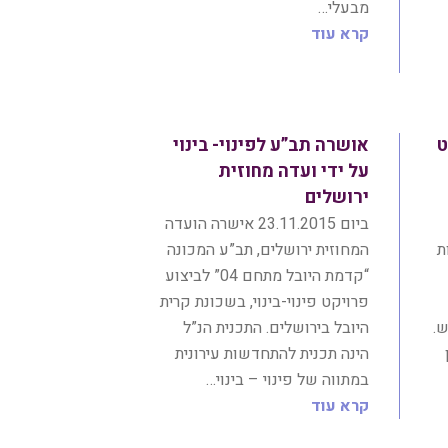
מבעלי…
קרא עוד
ט
אושרה תב”ע לפינוי- בינוי
על ידי ועדה מחוזית
ירושלים
ביום 23.11.2015 אישרה הועדה
ת
המחוזית ירושלים, תב”ע המכונה
“קדמת היובל מתחם 04” לביצוע
פרויקט פינוי-בינוי, בשכונת קרית
ש.
היובל בירושלים. התכנית הנ”ל
הינה תכנית להתחדשות עירונית
במתווה של פינוי – בינוי…
קרא עוד