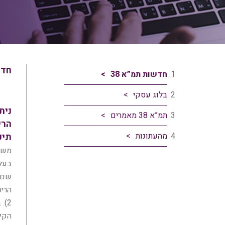
חדש
חדשות תמ”א 38
בלוג עסקי
נית
תמ”א 38 מאמרים
מהעתונות
תיקון 
משרד
שם נ
2).
הקיי