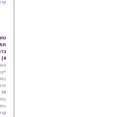
קרא
נחת
ברח
4)
משרד
ייצג
בתל
פרוי
8
בתוכ
בתל
קרא