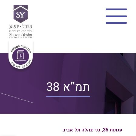
בית
צוות
תמ”א 38
מתווה שקד
פינוי בינוי
פרויקטים
בלוג
תמ”א 38
פרופיל משרד
צרו קשר
ענתות 35, גני צהלה תל אביב