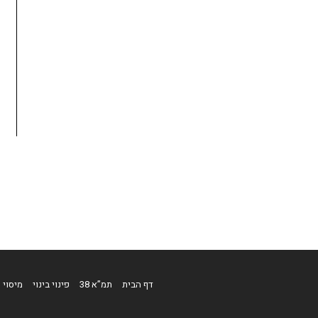
דף הבית
תמ”א 38
פינוי בינוי
מיסוי ת