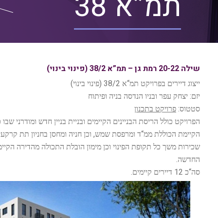
תמ”א 38
שילה 20-22 רמת גן – תמ”א 38/2 (פינוי בינוי)
)
38/2 (
“
ייצוג דיירים בפרויקט תמ
א
פינוי בינוי
:
יזם
יצחק עפר ובניו הנדסה בניה ופיתוח
:
סטטוס
פרויקט בתכנון
הפרויקט כולל הריסת הבניינים הקיימים ובניית בניין חדש ומודרני שבו
,
“
הקיימת הכוללת ממ
ד ומרפסת שמש
וכן חניה ומחסן בחניון תת קרקעי
שכירות משך כל תקופת הפינוי וכן מימון הובלת התכולה מהדירה הקיימ
.
החדשה
.
12
“
סה
כ
דיירים קיימים