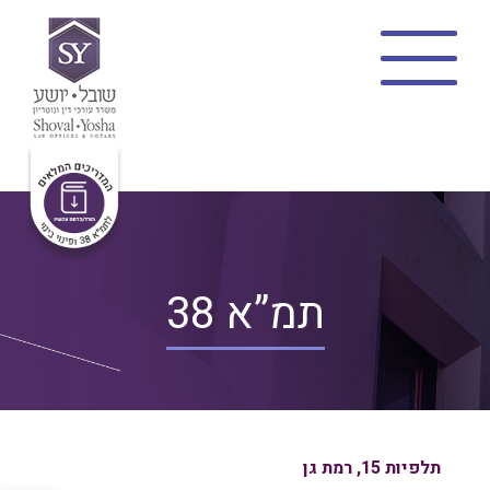
בית
צוות
תמ”א 38
מתווה שקד
פינוי בינוי
פרויקטים
בלוג
תמ”א 38
פרופיל משרד
צרו קשר
תלפיות 15, רמת גן