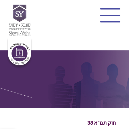
בית
צוות
תמ”א 38
מתווה שקד
פינוי בינוי
פרויקטים
בלוג
פרופיל משרד
צרו קשר
חוק תמ”א 38