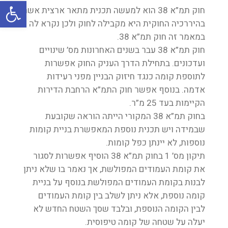
oolbar
חוק תמ”א 38 הוא למעשה תכנית מתאר ארצית אשר
בהיררכיה החוקית היא מקבילה לחוק ולכן נקרא לה
במאמר זה חוק תמ”א 38.
חוק תמ”א 38 עבר בשנים האחרונות מס’ שינויים
ועדכונים. בתחילת הדרך העניק החוק אפשרות
לתוספת קומה כנגד חיזוק הבניין מפני רעידות
אדמה. בנוסף אפשר חוק התמ”א הרחבת הדירות
הקיימות בעד 25 מ”ר.
בחוק תמ”א 38 המקורי הייתה הוראה שקובעת
שבמידה ויש תכנית נוספת המאפשרת בניית קומות
נוספות, לא יינתן כפל קומות.
תיקון מס’ 1 בחוק תמ”א 38 הוסיף אפשרות לסגור
את קומת העמודים המפולשת, אך נאמר בו שלא ניתן
לבנות בקומת העמודים המפולשת בנוסף על בניית
קומה נוספת, אלא ניתן לשלב בין קומת העמודים
לבין הקומה הנוספת, ובלבד שסך השטח החדש לא
יעלה על שטחה של קומה טיפוסית.