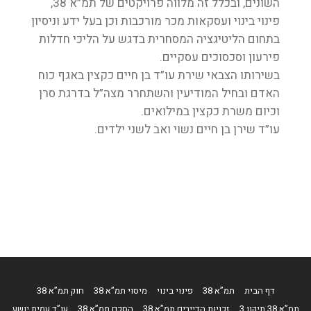
השונים, ובכלל זה מלווה פרויקטים של תמ”א 38,
פינוי בינוי ועסקאות מכר מורכבות וכן בעל ידע וניסיון
בתחום הליטיגציה המסחרית בדגש על הליכי חדלות
פירעון וסכסוכים עסקיים.
בשירותו הצבאי שירת עו”ד בן חיים כקצין באגף כוח
האדם ובחיל המודיעין והשתחרר מצה”ל בדרגת סרן
וכיום משרת כקצין במילואים.
עו”ד שירן בן חיים נשוי ואב לשני ילדים.
דף הבית
תמ”א 38
פינוי בינוי
מיסוי תמ”א 38
חוק תמ”א 38
תמ”א 38 תיקון 3
זכויות הדיירים תמ”א 38
הסכם תמ”א 38
עו”ד עמית יושע