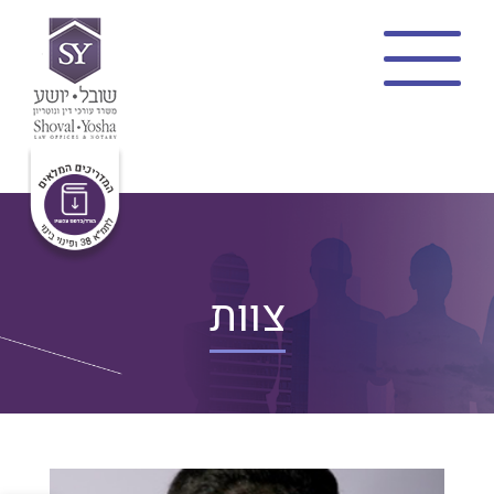
בית
צוות
תמ”א 38
מתווה שקד
פינוי בינוי
פרויקטים
בלוג
צוות
פרופיל משרד
צרו קשר