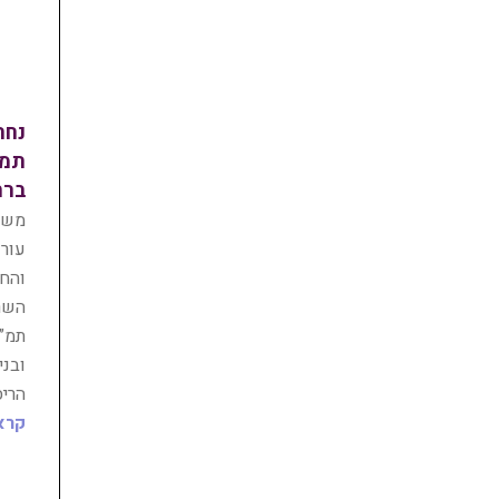
נחת
ברח
משרד
עורכ
והחנ
השר
ובנ
הרי
קרא