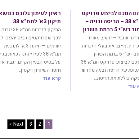
ם הסכם לביצוע פרויקט
ראיון לעיתון גלובס בנושא
תמ”א 38 – הריסה ובניה –
תיקון 3א’ לתמ”א 38
רש”י 5 ברמת השרון
התיקון לזכויות תמ”א 38 יגרום
נו, שובל – יושע, משרד
לכך שפרויקטים רבים יהפכו ל
י דין, מייצג את בעלי הזכויות
ישימים – תיקון 3 א’ לתוכנית
ברחוב רש”י 5 ברמת השרון
תמ”א 38 לפיו יינתנו זכויות בניי
בהסכם לביצוע פרויקט תמ”א 38
על בסיס הבניין הקיים, יגביר את
ונת של הריסה ובניה מחדש.
חוסר השיוויון ויקטין…
קה כוללת את הריסת…
קרא עוד
 עוד
Next »
3
2
1