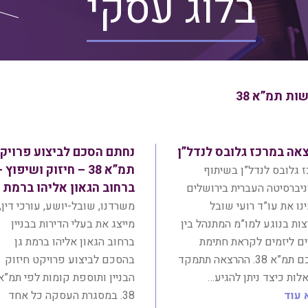
בלוג עסקי
ות תמ”א 38
אה במרכז גלובס לנדל”ן
נחתם הסכם לביצוע פרויק
תמ”א 38 – חיזוק ושיפוץ 
 גלובס לנדל”ן בשיתוף
ברחוב הגאון אליהו ברמת ג
יברסיטה העברית בירושלים
נו את עו”ד רועי שובל
משרדנו, שובל-יושע, עורכי דין,
ות בנוגע למו”מ המתנהל בין
מייצג את בעלי הדירות בבניין
ים ליזמים לקראת חתימת
ברחוב הגאון אליהו ברמת גן
הסכם תמ”א 38. ההרצאה תתמקד
בהסכם לביצוע פרויקט חיזוק
ות כיצד ניתן להגיע…
הבניין ותוספת קומות לפי תמ”א
 עוד
38. במסגרת העסקה כל אחד