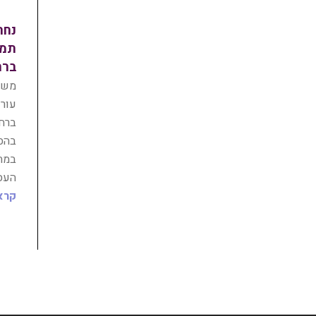
נחת
ברחוב 
משרד
עורכ
במתכ
העס
קרא