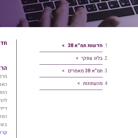
חדש
חדשות תמ”א 38
בלוג עסקי
הרצ
תמ”א 38 מאמרים
מרכז
מהעתונות
האונ
הזמי
להרצ
דייר
בשאל
קרא